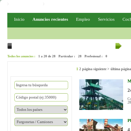
Iniciar / Registro
Iniciar / Registro PRO
Inicio
Anuncios recientes
Empleo
Servicios
Coc
Todos los países
Todas las provincias
Furgonetas / Camiones
Todos los anuncios :
1 a 20 de 28
Particular :
28
Profesional :
0
1
2
página siguiente >
última págin
M
2
Co
28
P
4