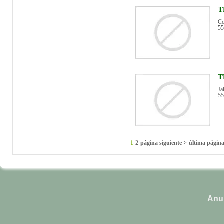
T
Co
55
T
Ja
55
1
2
página siguiente >
última págin
Anun