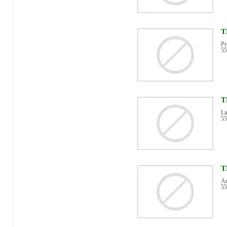
T
Pr
55
T
Li
55
T
Ar
55