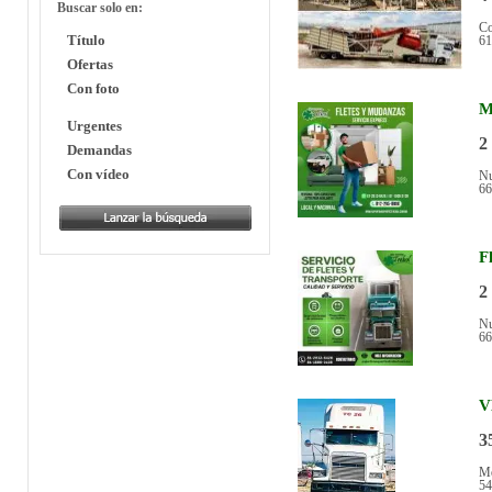
Buscar solo en:
Co
Título
6
Ofertas
Con foto
M
Urgentes
2
Demandas
Con vídeo
Nu
66
F
Publicidad
2
Nu
66
V
3
Mé
54