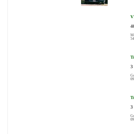
V
4
Mé
54
T
3
Gu
09
T
3
Gu
09