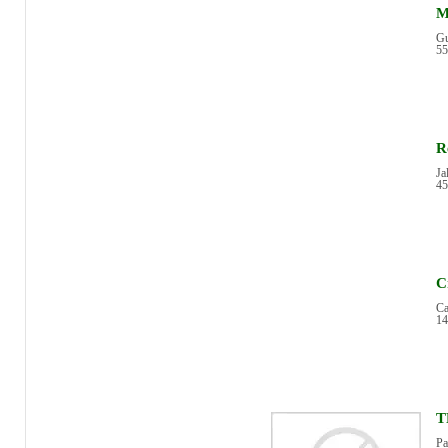
M
Gu
55
R
Ja
45
C
Ca
14
T
P