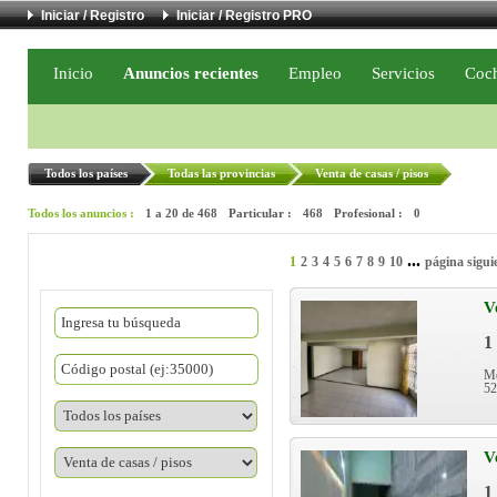
Iniciar / Registro
Iniciar / Registro PRO
Inicio
Anuncios recientes
Empleo
Servicios
Coc
Todos los países
Todas las provincias
Venta de casas / pisos
Todos los anuncios :
1 a 20 de 468
Particular :
468
Profesional :
0
...
1
2
3
4
5
6
7
8
9
10
página sigui
V
1
Mé
5
V
1