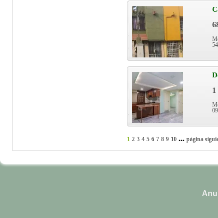
C
6
Mé
54
D
1
Mé
0
...
1
2
3
4
5
6
7
8
9
10
página sigui
Anun