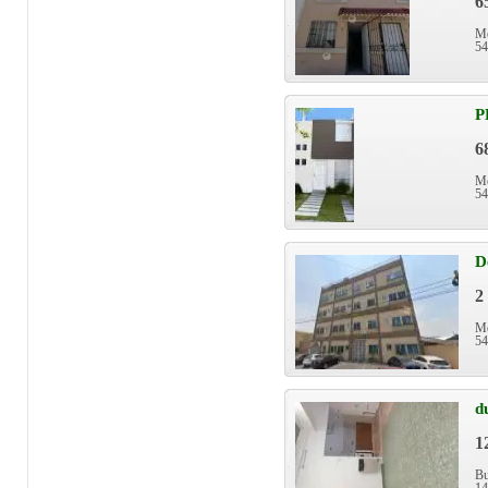
6
Mé
54
P
6
Mé
54
D
2
Mé
54
d
1
Bu