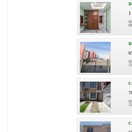
D
1
Mé
09
D
6
Mé
55
C
7
Mé
55
C