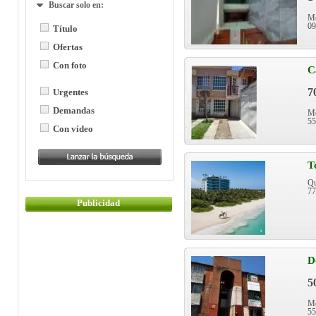
Buscar solo en:
Mé
09
Título
Ofertas
Con foto
C
7
Urgentes
Demandas
Mé
55
Con vídeo
T
Qu
77
Publicidad
D
5
Mé
5