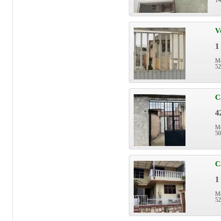
14
V
1
Mé
52
C
4
Mé
50
C
1
Mé
52