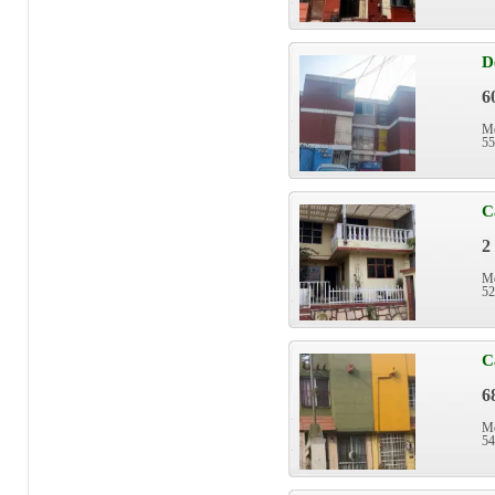
D
6
Mé
55
C
2
Mé
52
C
6
Mé
54