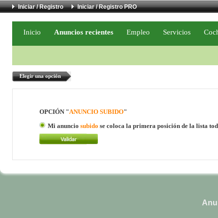
Iniciar / Registro
Iniciar / Registro PRO
Inicio
Anuncios recientes
Empleo
Servicios
Coc
Elegir una opción
OPCIÓN "
ANUNCIO SUBIDO
"
Mi anuncio
subido
se coloca la primera posición de la lista todo
Anun