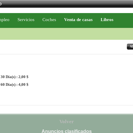
O
pleo
Servicios
Coches
Venta de casas
Libros
Al
30 Día(s) : 2,00 $
60 Día(s) : 4,00 $
Volver
Anuncios clasificados