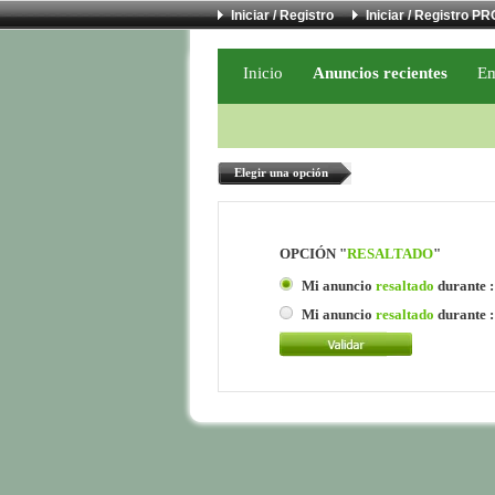
Iniciar / Registro
Iniciar / Registro PR
Inicio
Anuncios recientes
Em
Elegir una opción
OPCIÓN "
RESALTADO
"
Mi anuncio
resaltado
durante : 
Mi anuncio
resaltado
durante : 