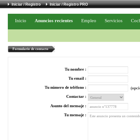
Iniciar / Registro
Iniciar / Registro PRO
Inicio
Anuncios recientes
Empleo
Servicios
Coc
Formulario de contacto
Tu nombre :
Tu email :
Tu número de teléfono :
(opci
Contactar :
Asunto del mensaje :
Tu mensaje :