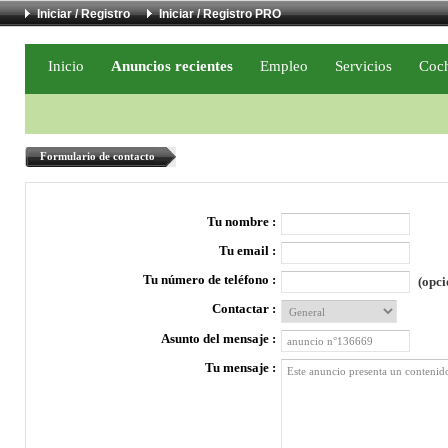
Iniciar / Registro
Iniciar / Registro PRO
Inicio
Anuncios recientes
Empleo
Servicios
Coc
Formulario de contacto
Tu nombre :
Tu email :
Tu número de teléfono :
(opci
Contactar :
Asunto del mensaje :
Tu mensaje :