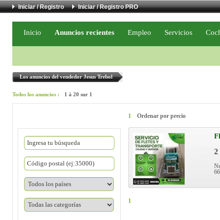
Iniciar / Registro
Iniciar / Registro PRO
Inicio
Anuncios recientes
Empleo
Servicios
Coc
Los anuncios del vendedor Jesus Trebol
Todos los anuncios :
1 à 20 sur 1
1
Ordenar por precio
F
2
Nu
66
1