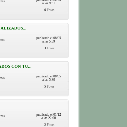
ezas
a las 9:31
6
Fotos
ALIZADOS...
publicado el 08/05
ezas
a las 5:39
3
Fotos
DOS CON TU...
publicado el 08/05
ezas
a las 5:39
5
Fotos
publicado el 01/12
ezas
a las 22:08
2
Fotos