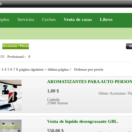
O
pleo
Servicios
Coches
Venta de casas
Libros
Accesorios / Piezas
Al
155
Profesional :
0
2
3
4
5
6
7
8
página siguiente >
última página >
Ordenar por precio
AROMATIZANTES PARA AUTO PERSON
1,00 $
Oferta / Accesorios / Pi
Coahuila
27000 Torreon
Venta de líquido desengrasante GBL.
550,00 $