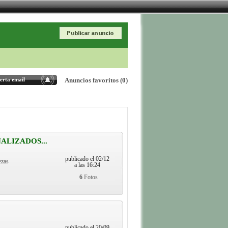
erta email
Anuncios favoritos
(0)
ALIZADOS...
publicado el 02/12
ezas
a las 16:24
6
Fotos
publicado el 20/09