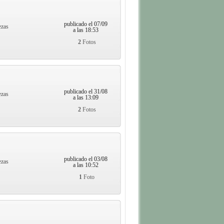
publicado el 07/09
ezas
a las 18:53
2
Fotos
publicado el 31/08
ezas
a las 13:09
2
Fotos
publicado el 03/08
ezas
a las 10:52
1
Foto