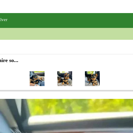
O
lver
Al
re so...