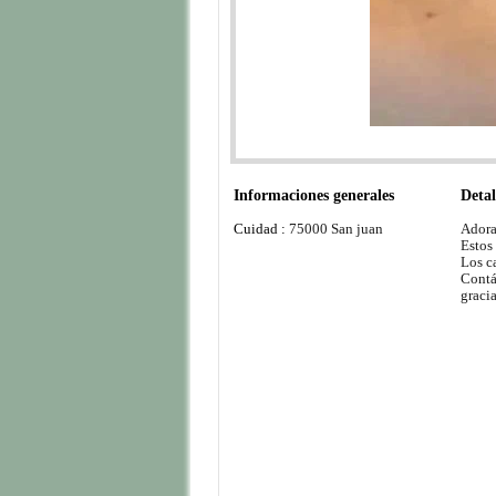
Informaciones generales
Detal
Cuidad :
75000 San juan
Adora
Estos
Los c
Contá
graci