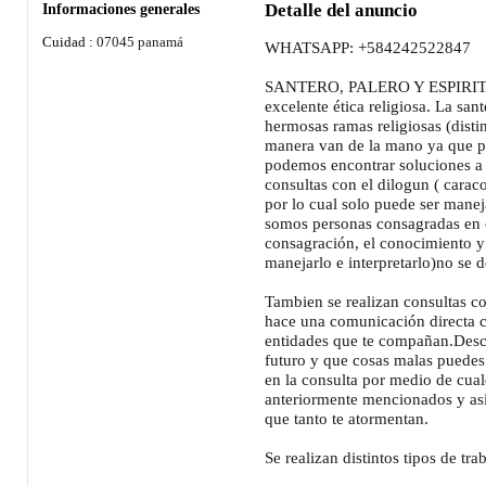
Informaciones generales
Detalle del anuncio
Cuidad :
07045 panamá
WHATSAPP: +584242522847
SANTERO, PALERO Y ESPIRITIS
excelente ética religiosa. La sante
hermosas ramas religiosas (disti
manera van de la mano ya que po
podemos encontrar soluciones a 
consultas con el dilogun ( caraco
por lo cual solo puede ser mane
somos personas consagradas en o
consagración, el conocimiento y 
manejarlo e interpretarlo)no se 
Tambien se realizan consultas co
hace una comunicación directa co
entidades que te compañan.Desc
futuro y que cosas malas puedes
en la consulta por medio de cual
anteriormente mencionados y así
que tanto te atormentan.
Se realizan distintos tipos de tr