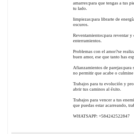
amarres:para que tengas a tus pi
tu lado.
limpiezas:para librarte de energí
oscuros.
Reventamientos:para reventar y 
enterramientos.
Problemas con el amor?se realiza
buen amor, ese que tanto has es
Afianzamientos de parejas:para 
no permitir que acabe o culmine
Trabajos para tu evolución y pr
abrir tus caminos al éxito.
Trabajos para vencer a tus enemi
que puedas estar acarreando, tr
WHATSAPP: +584242522847