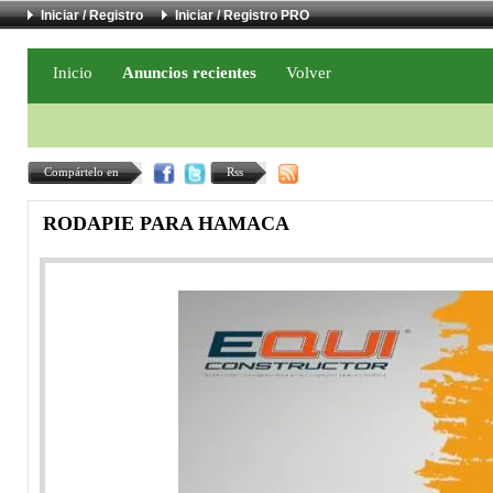
Iniciar / Registro
Iniciar / Registro PRO
Inicio
Anuncios recientes
Volver
Compártelo en
Rss
RODAPIE PARA HAMACA