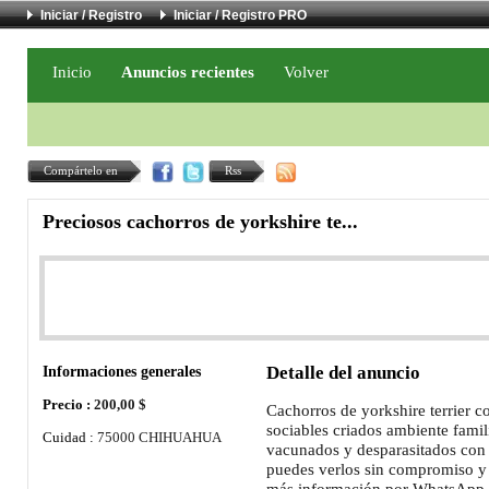
Iniciar / Registro
Iniciar / Registro PRO
Inicio
Anuncios recientes
Volver
Compártelo en
Rss
Preciosos cachorros de yorkshire te...
Informaciones generales
Detalle del anuncio
Precio :
200,00 $
Cachorros de yorkshire terrier c
sociables criados ambiente famil
Cuidad :
75000 CHIHUAHUA
vacunados y desparasitados con
puedes verlos sin compromiso y l
más información por WhatsApp o