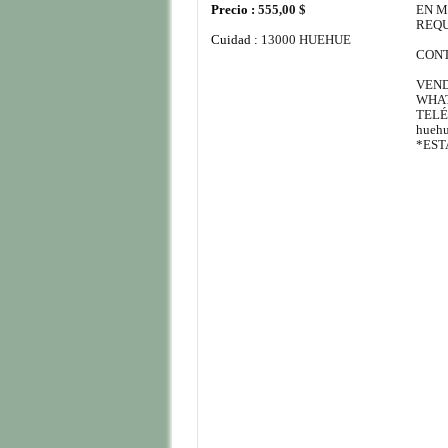
Precio :
555,00 $
EN M
REQU
Cuidad :
13000 HUEHUE
CON
VEND
WHATS
TELÉ
hueh
*EST