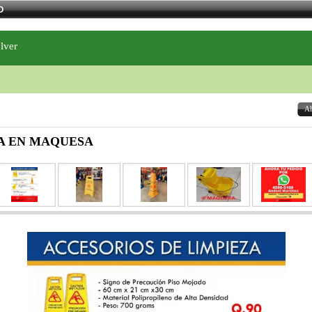
O
lver
Al
A EN MAQUESA