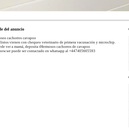
le del anuncio
sos cachorros cavapoo
 listos vienen con chequeo veterinario de primera vacunación y microchip.
ede ver a mamá, deposita tHermosos cachorros de cavapoo
now.we puede ser contactado en whatsapp al +447405605593