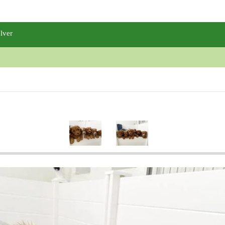
O
lver
Al