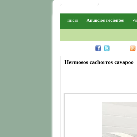
Iniciar / Registro
Iniciar / Registro PR
Inicio
Anuncios recientes
Vo
Compártelo en
Rss
Hermosos cachorros cavapoo