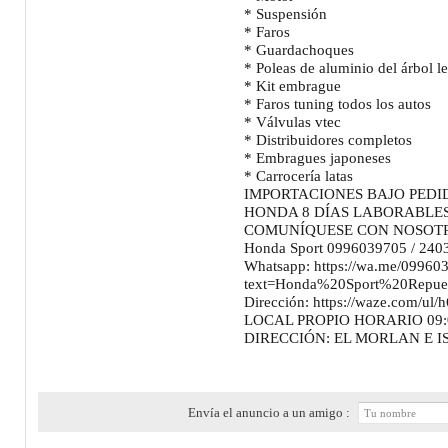
* Suspensión
* Faros
* Guardachoques
* Poleas de aluminio del árbol l
* Kit embrague
* Faros tuning todos los autos
* Válvulas vtec
* Distribuidores completos
* Embragues japoneses
* Carrocería latas
IMPORTACIONES BAJO PEDI
HONDA 8 DÍAS LABORABLE
COMUNÍQUESE CON NOSOT
Honda Sport 0996039705 / 240
Whatsapp: https://wa.me/09960
text=Honda%20Sport%20Repu
Dirección: https://waze.com/ul
LOCAL PROPIO HORARIO 09:0
DIRECCIÓN: EL MORLAN E I
Envía el anuncio a un amigo :