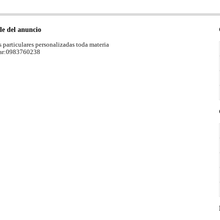
le del anuncio
s particulares personalizadas toda materia
ar:0983760238