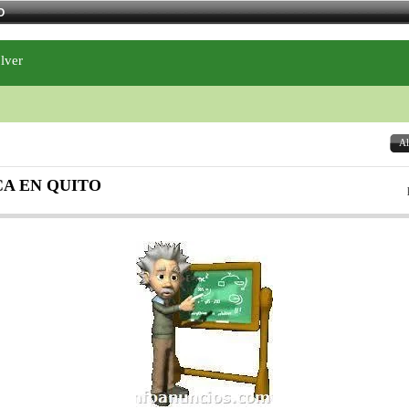
O
lver
Al
CA EN QUITO